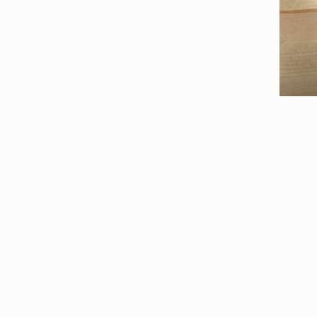
buch.one
Digit
Über uns
Datentr
Inspirationen
Bezahl
Möglichkeiten
Lieferu