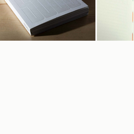
aldruck-Bücher
Rechte & Pflichten
ansfer
AGB
ung
Widerruf
ng & Abholung
Impressum & Datenschutz