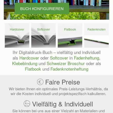
BUCH KONFIGURIEREN
Hard­cover
Soft­cover
Flat­book
Faden­knoten
Buch
Buch
Buch
Buch
konfigurieren
konfigurieren
konfigurieren
konfigurieren
Ihr Digitaldruck-Buch – vielfältig und individuell
als
Hardcover
oder
Softcover
in
Fadenheftung
,
Klebebindung
und
Schweizer Broschur
oder als
Flatbook
und
Fadenknotenheftung
Faire Preise
Wir bieten Ihnen ein optimales Preis-Leistungs-Verhältnis, da
wir die Kosten individuell und projektspezifisch kalkulieren.
Vielfältig & Individuell
Sie können bei uns aus einer Vielzahl an Materialien und