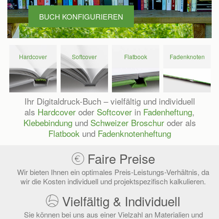
BUCH KONFIGURIEREN
Hard­cover
Soft­cover
Flat­book
Faden­knoten
Buch
Buch
Buch
Buch
konfigurieren
konfigurieren
konfigurieren
konfigurieren
Ihr Digitaldruck-Buch – vielfältig und individuell
als
Hardcover
oder
Softcover
in
Fadenheftung
,
Klebebindung
und
Schweizer Broschur
oder als
Flatbook
und
Fadenknotenheftung
Faire Preise
Wir bieten Ihnen ein optimales Preis-Leistungs-Verhältnis, da
wir die Kosten individuell und projektspezifisch kalkulieren.
Vielfältig & Individuell
Sie können bei uns aus einer Vielzahl an Materialien und