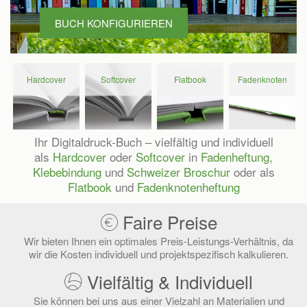
BUCH KONFIGURIEREN
Hard­cover
Soft­cover
Flat­book
Faden­knoten
Buch
Buch
Buch
Buch
konfigurieren
konfigurieren
konfigurieren
konfigurieren
Ihr Digitaldruck-Buch – vielfältig und individuell
als
Hardcover
oder
Softcover
in
Fadenheftung
,
Klebebindung
und
Schweizer Broschur
oder als
Flatbook
und
Fadenknotenheftung
Faire Preise
Wir bieten Ihnen ein optimales Preis-Leistungs-Verhältnis, da
wir die Kosten individuell und projektspezifisch kalkulieren.
Vielfältig & Individuell
Sie können bei uns aus einer Vielzahl an Materialien und